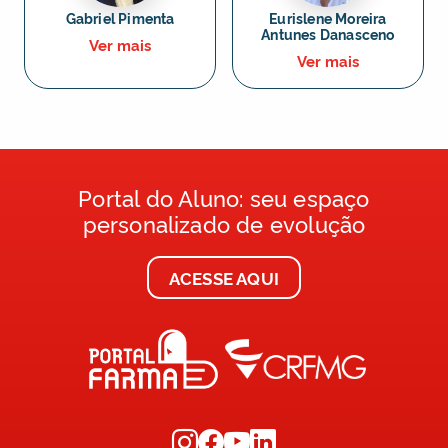
Gabriel Pimenta
Eurislene Moreira
Antunes Danasceno
Ver mais
Ver mais
Portal do Aluno: seu espaço
personalizado de evolução
ACESSE AQUI