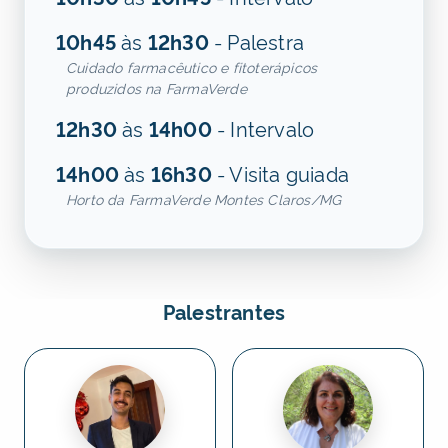
10h45
às
12h30
- Palestra
Cuidado farmacêutico e fitoterápicos
produzidos na FarmaVerde
12h30
às
14h00
- Intervalo
14h00
às
16h30
- Visita guiada
Horto da FarmaVerde Montes Claros/MG
Palestrantes